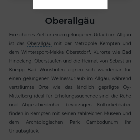
Oberallgäu
Ein schönes Ziel für einen gelungenen Urlaub im Allgäu
ist das
Oberallgäu
mit der Metropole Kempten und
dem Wintersport-Mekka Oberstdorf. Kurorte wie
Bad
Hindelang
,
Oberstaufen
und die Heimat von Sebastian
Kneipp Bad Wörishofen eignen sich wunderbar für
einen gelungenen Wellnessurlaub im Allgäu, während
verträumte Orte wie das ländlich geprägte
Oy-
Mittelberg
ideal für Erholungssuchende sind, die Ruhe
und Abgeschiedenheit bevorzugen. Kulturliebhaber
finden in Kempten mit seinen zahlreichen Museen und
dem Archäologischen Park Cambodunum ihr
Urlaubsglück.