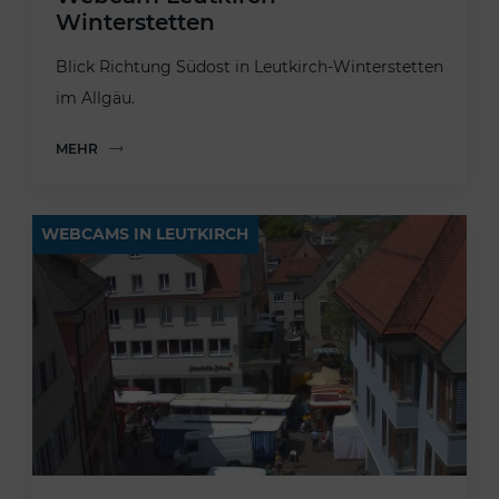
Winterstetten
Blick Richtung Südost in Leutkirch-Winterstetten
im Allgäu.
MEHR
WEBCAMS IN LEUTKIRCH