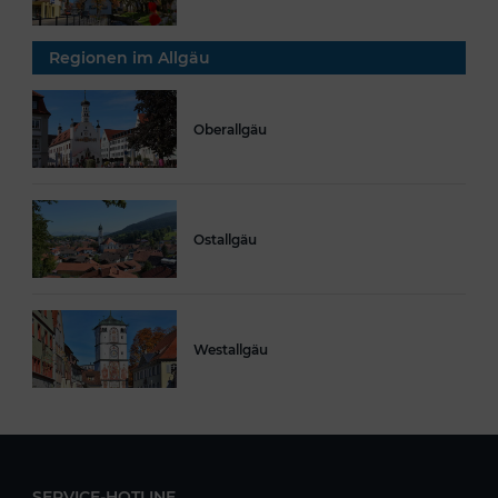
Regionen im Allgäu
Oberallgäu
Ostallgäu
Westallgäu
SERVICE-HOTLINE