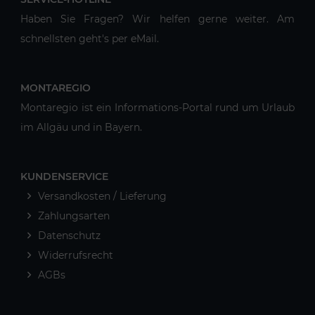
Haben Sie Fragen? Wir helfen gerne weiter. Am
schnellsten geht's per eMail.
MONTAREGIO
Montaregio ist ein Informations-Portal rund um Urlaub
im Allgäu und in Bayern.
KUNDENSERVICE
Versandkosten / Lieferung
Zahlungsarten
Datenschutz
Widerrufsrecht
AGBs