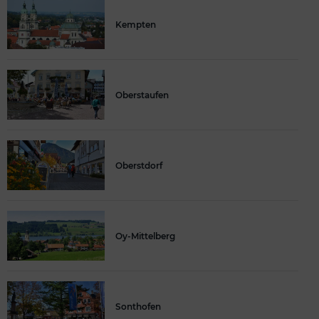
Kempten
Oberstaufen
Oberstdorf
Oy-Mittelberg
Sonthofen