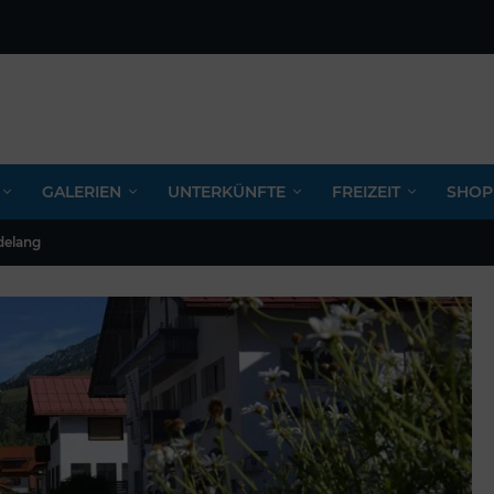
GALERIEN
UNTERKÜNFTE
FREIZEIT
SHOP
delang