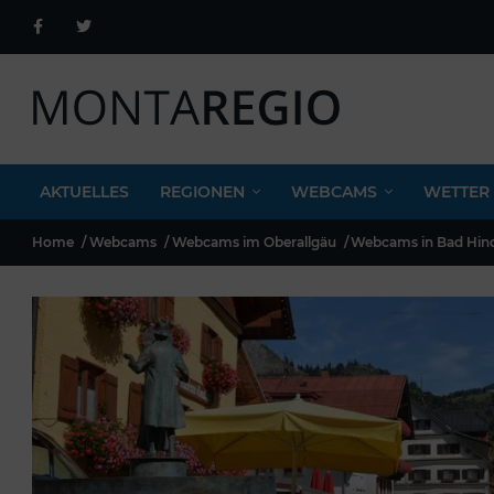
AKTUELLES
REGIONEN
WEBCAMS
WETTER
Home
Webcams
Webcams im Oberallgäu
Webcams in Bad Hin