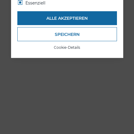
Essenziell
ALLE AKZEPTIEREN
SPEICHERN
Cookie-Details