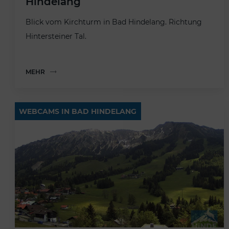
Hindelang
Blick vom Kirchturm in Bad Hindelang. Richtung
Hintersteiner Tal.
MEHR
WEBCAMS IN BAD HINDELANG