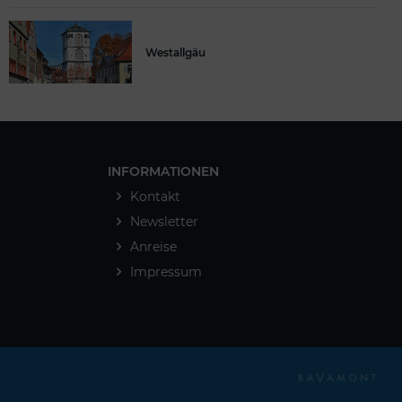
Westallgäu
INFORMATIONEN
Kontakt
Newsletter
Anreise
Impressum