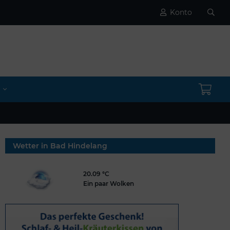
Konto
Wetter in Bad Hindelang
20.09 °C
Ein paar Wolken