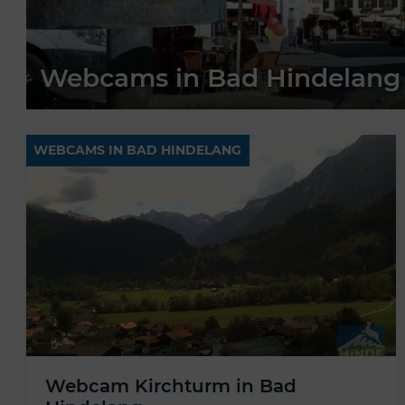
Webcams in Bad Hindelang
WEBCAMS IN BAD HINDELANG
Webcam Kirchturm in Bad