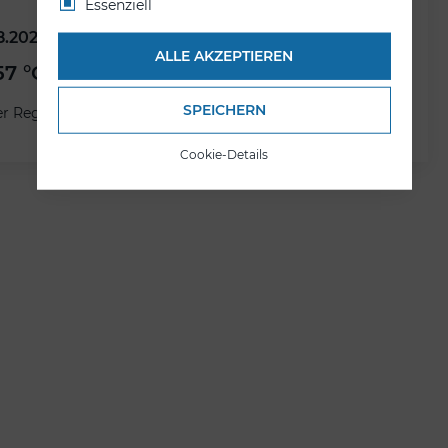
Essenziell
8.2026
23.08.2026
ALLE AKZEPTIEREN
57 °C
20.1 °C
SPEICHERN
er Regen
Leichter Regen
Cookie-Details