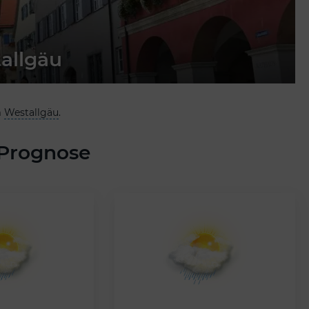
tallgäu
m
Westallgäu
.
 Prognose