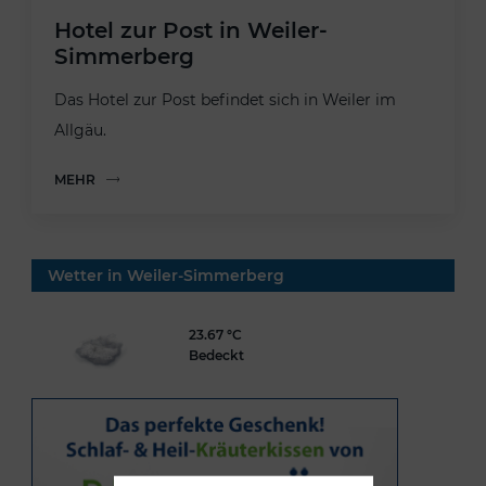
Hotel zur Post in Weiler-
Simmerberg
Das Hotel zur Post befindet sich in Weiler im
Allgäu.
MEHR
Wetter in Weiler-Simmerberg
23.67 °C
Bedeckt