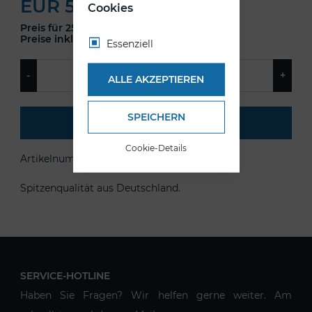
EUR 5,50
Cookies
Preis für 250gr. 100gr = EUR 2,20.
Preise inkl. MwSt.
Essenziell
ALLE AKZEPTIEREN
SPEICHERN
IN DEN WARENKORB
Cookie-Details
Artikelnummer:
HG004
Spitzenqualität aus Deutschland.
SERVICE-HOTLINE
Haben Sie Fragen? Wir helfen gerne weiter. Am