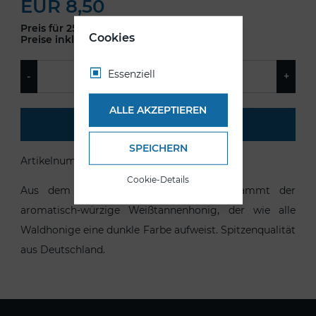
EUR 8,50
Preis für 250gr. 100gr = EUR 3,40.
Cookies
Preise inkl. MwSt.
Essenziell
ALLE AKZEPTIEREN
IN DEN WARENKORB
SPEICHERN
Artikelnummer:
HG002
Cookie-Details
Aus dem Honigtau der Weißtannen stammt der
aromatisch-würzige Weißtannenhonig, der wie alle
Waldhonige eine dunkle Farbe aufweist. Spitzenqualität
aus Deutschland.