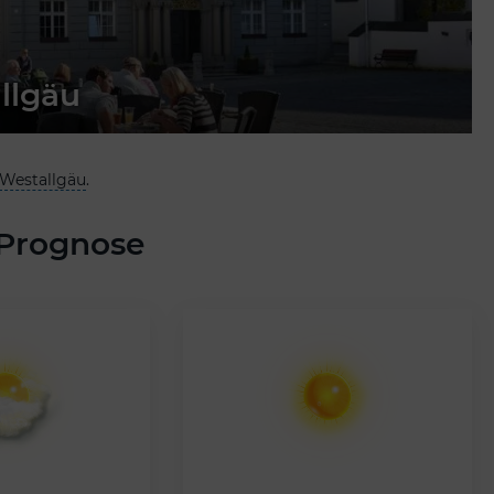
llgäu
Westallgäu
.
 Prognose