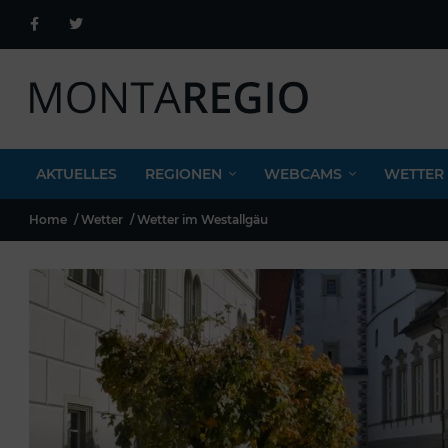
AKTUELLES
REGIONEN
WEBCAMS
WETTER
Home
Wetter
Wetter im Westallgäu