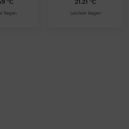
49 °C
21.21 °C
er Regen
Leichter Regen