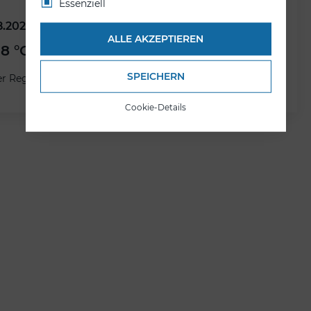
Essenziell
8.2026
20.08.2026
ALLE AKZEPTIEREN
18 °C
18.29 °C
SPEICHERN
er Regen
Ein paar Wolken
Cookie-Details