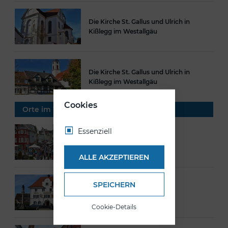
Die Kirche St. Gallus und Ulrich in
Kißlegg im Westallgäu
Die Kirche St. Gallus und Ulrich in
Kißlegg im Westallgäu
Cookies
Orte im Westallgäu
Essenziell
Isny
ALLE AKZEPTIEREN
SPEICHERN
Kißlegg
Cookie-Details