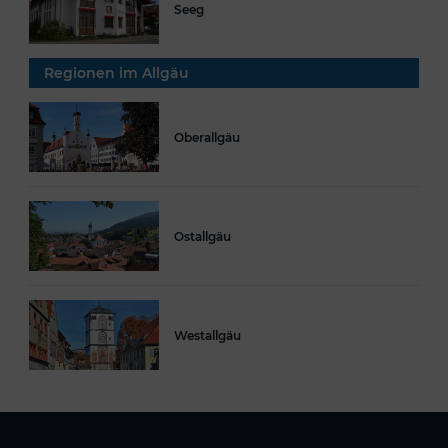
Seeg
Regionen im Allgäu
Oberallgäu
Ostallgäu
Westallgäu