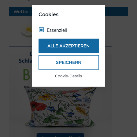
Wetter in Rückholz
Cookies
21.09 °C
Essenziell
Ein paar Wolken
ALLE AKZEPTIEREN
SPEICHERN
Cookie-Details