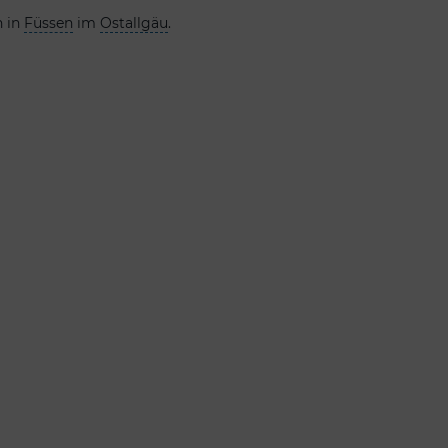
n in
Füssen
im
Ostallgäu
.