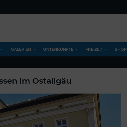
GALERIEN
UNTERKÜNFTE
FREIZEIT
SHOP
üssen im Ostallgäu