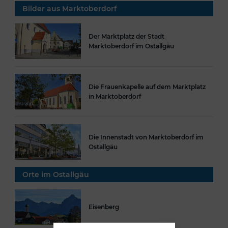
Bilder aus Marktoberdorf
Der Marktplatz der Stadt
Marktoberdorf im Ostallgäu
Die Frauenkapelle auf dem Marktplatz
in Marktoberdorf
Die Innenstadt von Marktoberdorf im
Ostallgäu
Orte im Ostallgäu
Eisenberg