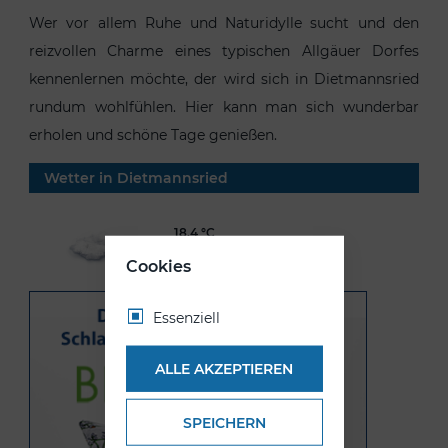
Wer vor allem Ruhe und Naturidylle sucht und den
reizvollen Charme eines typischen Allgäuer Dorfes
kennenlernen möchte, der wird sich in Dietmannsried
rundum wohlfühlen. Hier kann man sich wunderbar
erholen und schöne Tage genießen.
Wetter in Dietmannsried
18.4 °C
Mäßig bewölkt
Cookies
Essenziell
ALLE AKZEPTIEREN
SPEICHERN