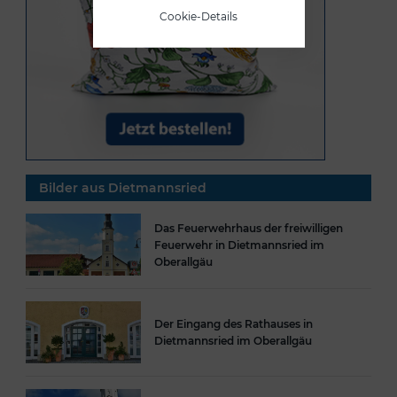
Cookie-Details
Bilder aus Dietmannsried
Das Feuerwehrhaus der freiwilligen
Feuerwehr in Dietmannsried im
Oberallgäu
Der Eingang des Rathauses in
Dietmannsried im Oberallgäu