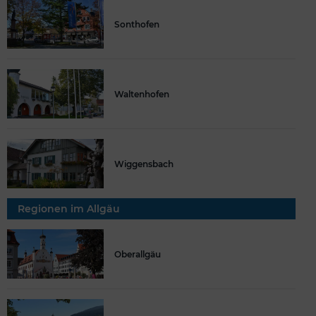
Sonthofen
Waltenhofen
Wiggensbach
Regionen im Allgäu
Oberallgäu