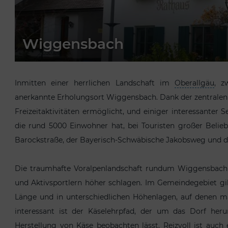
Wiggensbach
Inmitten einer herrlichen Landschaft im
Oberallgäu
, z
anerkannte Erholungsort Wiggensbach. Dank der zentrale
Freizeitaktivitäten ermöglicht, und einiger interessante
die rund 5000 Einwohner hat, bei Touristen großer Belie
Barockstraße, der Bayerisch-Schwäbische Jakobsweg und 
Die traumhafte Voralpenlandschaft rundum Wiggensbach 
und Aktivsportlern höher schlagen. Im Gemeindegebiet gi
Länge und in unterschiedlichen Höhenlagen, auf denen ma
interessant ist der Käselehrpfad, der um das Dorf heru
Herstellung von Käse beobachten lässt. Reizvoll ist au