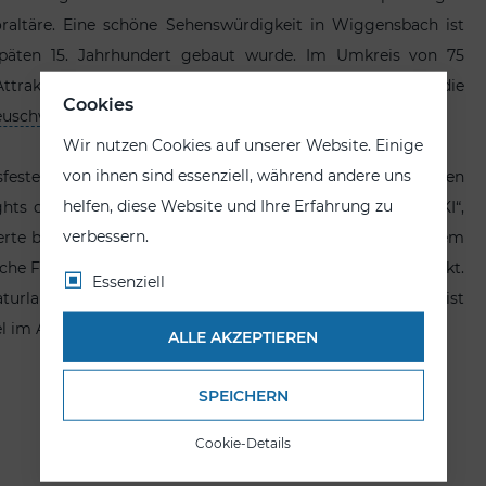
altäre. Eine schöne Sehenswürdigkeit in Wiggensbach ist
späten 15. Jahrhundert gebaut wurde. Im Umkreis von 75
traktionen des Allgäus, wie die Scheidegger Wasserfälle, die
Cookies
uschwanstein
.
Wir nutzen Cookies auf unserer Website. Einige
von ihnen sind essenziell, während andere uns
sfeste sorgen in Wiggensbach dafür, dass bei Einheimischen
helfen, diese Website und Ihre Erfahrung zu
ghts diesbezüglich gehören das Kulturprogramm „KIKERIKI“,
verbessern.
zerte beinhaltet, das Heimatmuseum mit viel Wissenswertem
rliche Funkenfeuer und der stimmungsvolle Weihnachtsmarkt.
Essenziell
Naturlandschaft und einem interessanten Kulturprogramm ist
l im Allgäu.
ALLE AKZEPTIEREN
SPEICHERN
Cookie-Details