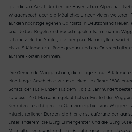
grandiosen Ausblick über die Bayerischen Alpen hat. N
Wiggensbach aber die Möglichkeit, noch vielen weiteren Fr
auf den höchstgelegenen Golfplatz in Deutschland freuen, 
und Reiten, Kegeln und Squash spielen kann man in Wig
schöne Ziele für Angler, die hier pure Naturidylle erwarte
bis zu 8 Kilometern Länge gespurt und am Ortsrand gibt es
auf ihre Kosten kommen.
Die Gemeinde Wiggensbach, die übrigens nur 8 Kilometer
eine lange Geschichte zurückblicken. Im Jahre 1888 en
Schatz, der aus Münzen aus dem 1. bis 3. Jahrhundert best
zu dieser Zeit Menschen gelebt haben. Ein Teil des Wigg
Kempten besichtigen. Im Gemeindegebiet von Wiggensbac
mittelalterlicher Burgen, die hier einst aufgrund der gü
unter anderem die Burg Ermengerster und die Burg Suseck.
Mittelalter entstand und im 18. Jahrhundert im Rokoko