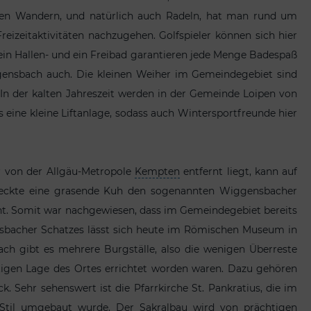
eben Wandern, und natürlich auch Radeln, hat man rund um
eizeitaktivitäten nachzugehen. Golfspieler können sich hier
ein Hallen- und ein Freibad garantieren jede Menge Badespaß
gensbach auch. Die kleinen Weiher im Gemeindegebiet sind
t. In der kalten Jahreszeit werden in der Gemeinde Loipen von
 eine kleine Liftanlage, sodass auch Wintersportfreunde hier
 von der Allgäu-Metropole
Kempten
entfernt liegt, kann auf
tdeckte eine grasende Kuh den sogenannten Wiggensbacher
eht. Somit war nachgewiesen, dass im Gemeindegebiet bereits
ensbacher Schatzes lässt sich heute im Römischen Museum in
h gibt es mehrere Burgställe, also die wenigen Überreste
nstigen Lage des Ortes errichtet worden waren. Dazu gehören
 Sehr sehenswert ist die Pfarrkirche St. Pankratius, die im
-Stil umgebaut wurde. Der Sakralbau wird von prächtigen