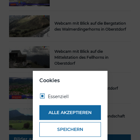
Webcam mit Blick auf die Bergstation
des Walmerdingerhorns in Oberstdorf
Webcam mit Blick auf die
Mittelstation des Fellhorns in
Oberstdorf
Cookies
Webcam mit Blick auf Oberstdorf
Essenziell
ALLE AKZEPTIEREN
Webcam mit Sicht auf die Landschaft
in Oberstdorf
SPEICHERN
Bilder aus Oberstdorf