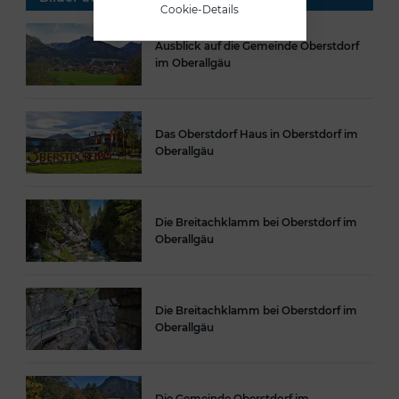
Cookie-Details
Ausblick auf die Gemeinde Oberstdorf
im Oberallgäu
Das Oberstdorf Haus in Oberstdorf im
Oberallgäu
Die Breitachklamm bei Oberstdorf im
Oberallgäu
Die Breitachklamm bei Oberstdorf im
Oberallgäu
Die Gemeinde Oberstdorf im