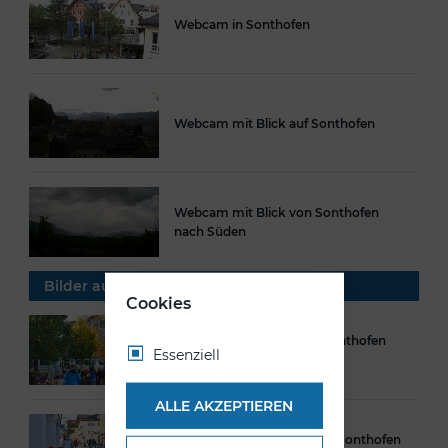
Webcam in Sonthofen
Webcam mit Blick auf Sonthofen
Webcam mit Blick von Sonthofen
nach Süden
Bilder aus Sonthofen
Cookies
Das Miteinanderleben in Sonthofen
Essenziell
im Oberallgäu
ALLE AKZEPTIEREN
In der Fußgängerzone von Sonthofen