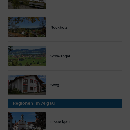
Rückholz
Schwangau
Seeg
Regionen im Allgäu
Oberallgäu