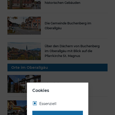
historischen Gebäuden
Die Gemeinde Buchenberg im
Oberallgäu
Über den Dächern von Buchenberg
im Oberallgäu mit Blick auf die
Pfarrkirche St. Magnus
Orte im Oberallgäu
Altusried
Cookies
Essenziell
Bad Hindelang