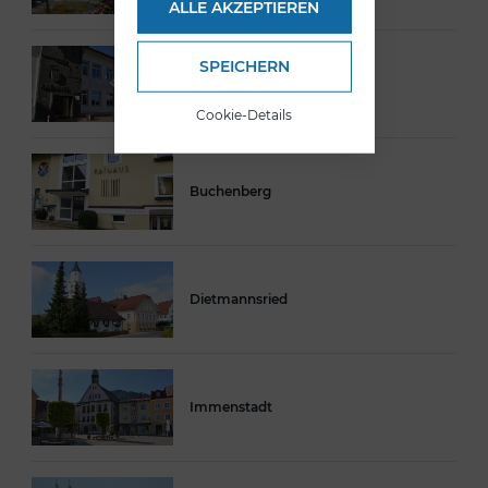
ALLE AKZEPTIEREN
SPEICHERN
Blaichach
Cookie-Details
Buchenberg
Dietmannsried
Immenstadt