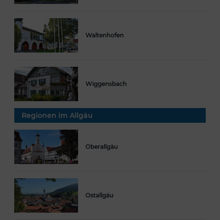
Waltenhofen
Wiggensbach
Regionen im Allgäu
Oberallgäu
Ostallgäu