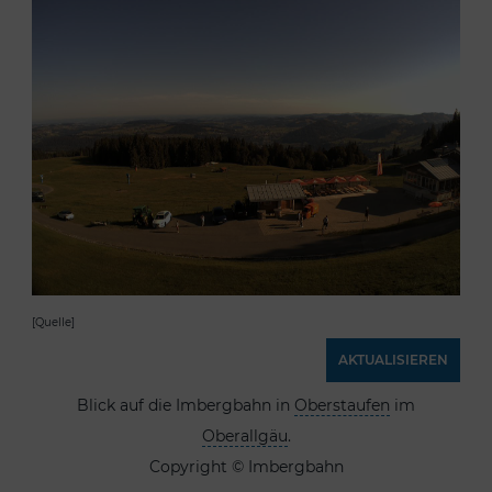
[Quelle]
AKTUALISIEREN
Blick auf die Imbergbahn in
Oberstaufen
im
Oberallgäu
.
Copyright © Imbergbahn