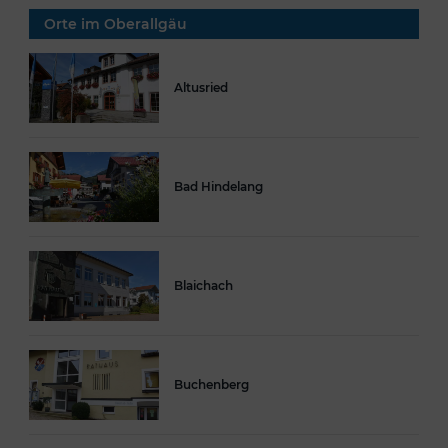
Orte im Oberallgäu
Altusried
Bad Hindelang
Blaichach
Buchenberg