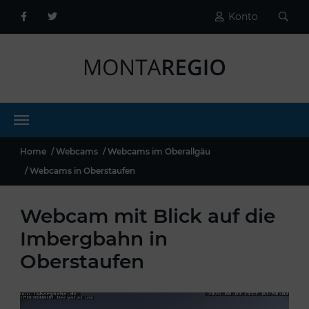
Konto
Home
Webcams
Webcams im Oberallgäu
Webcams in Oberstaufen
Webcam mit Blick auf die
Imbergbahn in
Oberstaufen